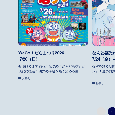
WaGo！だらまつり2026
なんと福光
7/26（日）
7/24（金）
夜明けるまで踊った伝説の『だらだら盆』が
夜空を彩る初
現代に復活！四方の海辺を熱く染める富...
ン』！夏の熱
...
お祭り
お祭り
1
2