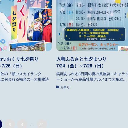
ねつおくり七夕祭り
入善ふるさと七夕まつり
～7/26（日）
7/24（金）～7/26（日）
開催の『願いスカイランタ
笑顔あふれる3日間の夏の風物詩！キャラ
気に包まれる福光の一大風物詩
ーショーから絶品牡蠣グルメまで大集結...
お祭り
3
4
...
21