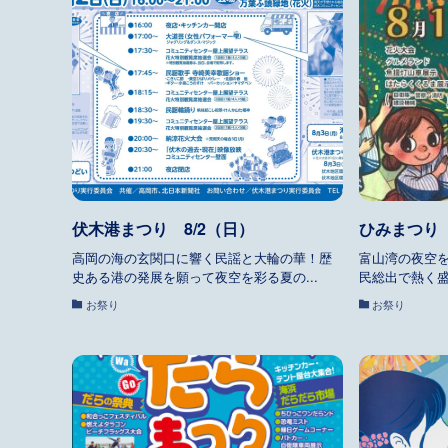
伏木港まつり 8/2（日）
ひみまつり 
高岡の海の玄関口に響く民謡と大輪の華！歴
富山湾の夜空
史ある港の発展を願って夜空を彩る夏の...
民総出で熱く盛
お祭り
お祭り