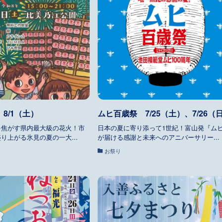
8/1（土）
ムヒ百歳祭 7/25（土）、7/26（
を焦がす県内最大級の花火！市
日本の夏に寄り添って1世紀！富山発『ム
り上がる氷見の夏の一大...
が届ける感謝と未来へのアニバーサリー...
お祭り