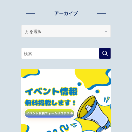
アーカイブ
ア
ー
カ
イ
ブ