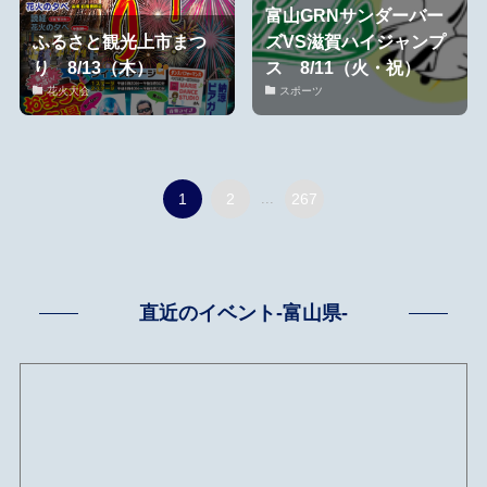
富山GRNサンダーバー
ふるさと観光上市まつ
ズVS滋賀ハイジャンプ
り 8/13（木）
ス 8/11（火・祝）
花火大会
スポーツ
1
2
...
267
直近のイベント-富山県-