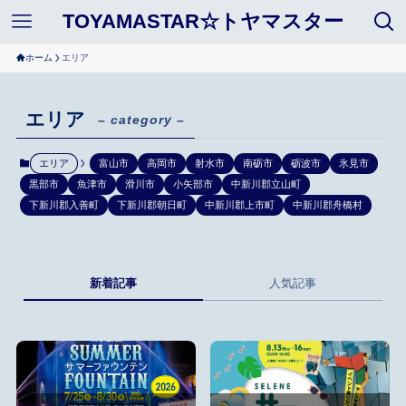
TOYAMASTAR☆トヤマスター
ホーム
エリア
エリア
– category –
エリア
富山市
高岡市
射水市
南砺市
砺波市
氷見市
黒部市
魚津市
滑川市
小矢部市
中新川郡立山町
下新川郡入善町
下新川郡朝日町
中新川郡上市町
中新川郡舟橋村
新着記事
人気記事