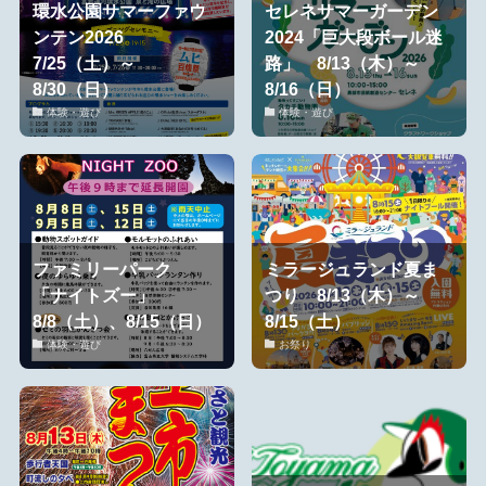
環水公園サマーファウ
セレネサマーガーデン
ンテン2026
2024「巨大段ボール迷
7/25（土）～
路」 8/13（木）～
8/30（日）
8/16（日）
体験・遊び
体験・遊び
ファミリーパーク
ミラージュランド夏ま
「ナイトズー」
つり 8/13（木）～
8/8（土）、8/15（日）
8/15（土）
体験・遊び
お祭り