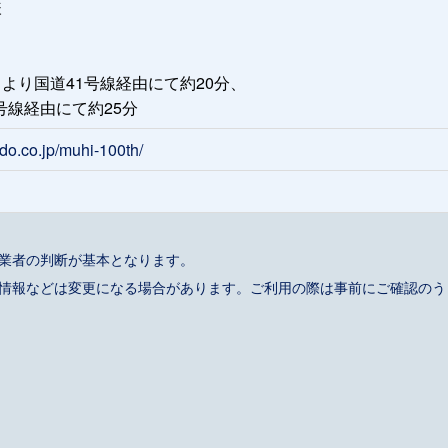
様
より国道41号線経由にて約20分、
号線経由にて約25分
o.co.jp/muhi-100th/
事業者の判断が基本となります。
催情報などは変更になる場合があります。ご利用の際は事前にご確認のう