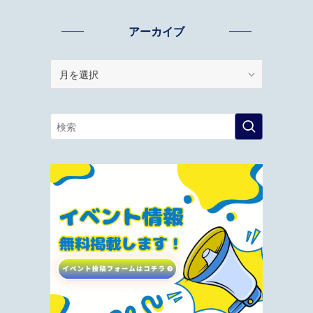
アーカイブ
ア
ー
カ
イ
ブ