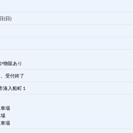
日(日)
や物販あり
は、受付終了
富山市湊入船町１
駐車場
車場
駐車場