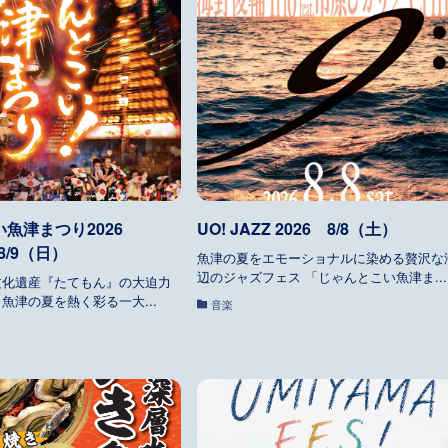
い魚津まつり2026
UO! JAZZ 2026 8/8（土）
8/9（日）
魚津の夏をエモーショナルに染める贅沢な
辺のジャズフェス 「じゃんとこい魚津ま...
文化遺産『たてもん』の大迫力
魚津の夏を熱く彩る一大...
音楽