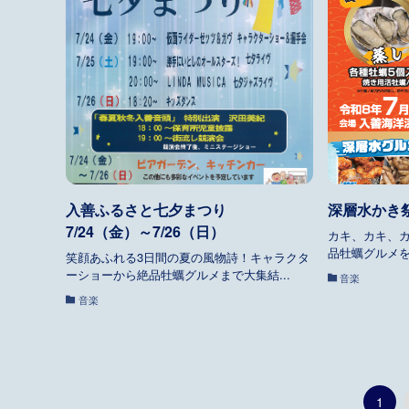
入善ふるさと七夕まつり
深層水かき祭
7/24（金）～7/26（日）
カキ、カキ、
品牡蠣グルメを
笑顔あふれる3日間の夏の風物詩！キャラクタ
ーショーから絶品牡蠣グルメまで大集結...
音楽
音楽
1