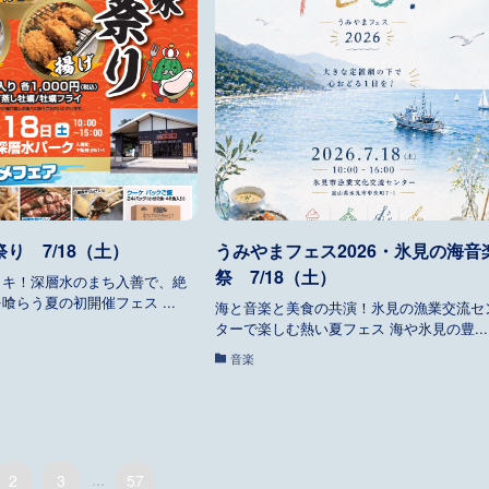
り 7/18（土）
うみやまフェス2026・氷見の海音
祭 7/18（土）
カキ！深層水のまち入善で、絶
喰らう夏の初開催フェス ...
海と音楽と美食の共演！氷見の漁業交流セ
ターで楽しむ熱い夏フェス 海や氷見の豊...
音楽
2
3
...
57