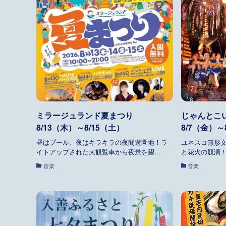
ミラージュランド夏まつり
じゃんとこ
8/13（木）～8/15（土）
8/7（金）～
昼はプール、夜はキラキラの夜間遊園地！ラ
ユネスコ無形
イトアップされた大観覧車から夜景を望...
と花火の競演！
音楽
音楽