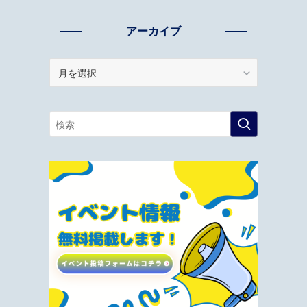
アーカイブ
ア
ー
カ
イ
ブ