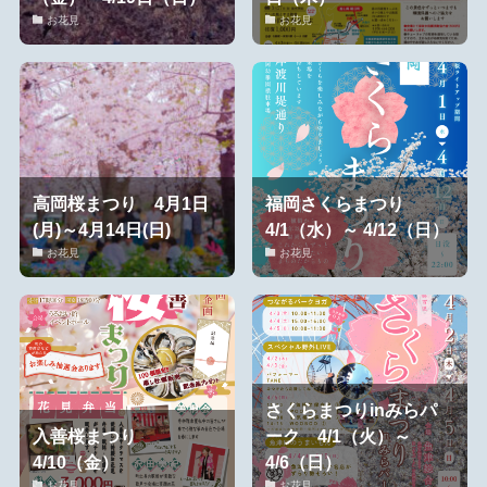
お花見
お花見
高岡桜まつり 4月1日
福岡さくらまつり
(月)～4月14日(日)
4/1（水）～ 4/12（日）
お花見
お花見
さくらまつりinみらパ
入善桜まつり
ーク 4/1（火）～
4/10（金）
4/6（日）
お花見
お花見