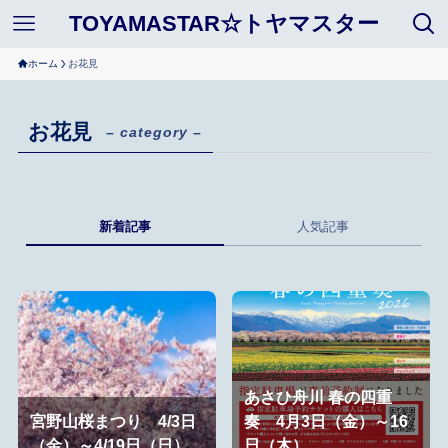
TOYAMASTAR☆トヤマスター
ホーム
お花見
お花見
– category –
新着記事
人気記事
あさひ舟川 春の四重
宮野山桜まつり 4/3日
奏 4月3日（金）～16
（金）～4/19日（日）
日（木）