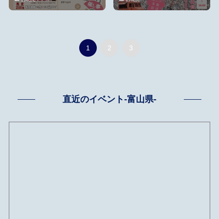
1
2
3
直近のイベント-富山県-