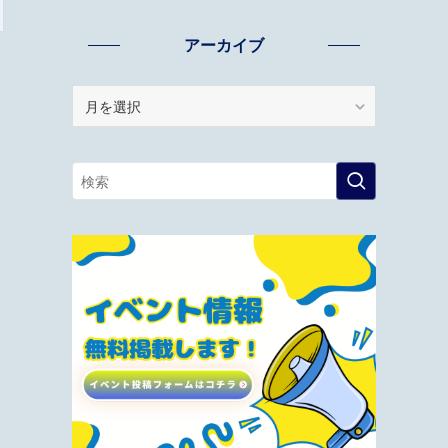
アーカイブ
ア
ー
カ
イ
ブ