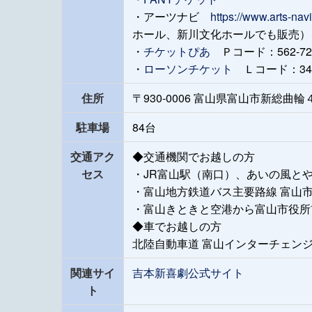
・アーツナビ
https://www.arts-nav
ホール、新川文化ホールでも販売）
・
チケットぴあ
Ｐコード：562-7
・
ローソンチケット
Ｌコード：34
住所
〒930-0006 富山県富山市新総曲輪
駐車場
84台
交通アク
◆交通機関でお越しの方
セス
・JR富山駅（南口）、あいの風と
・富山地方鉄道バス主要路線 富山
・富山きときと空港から富山市役所前
◆車でお越しの方
北陸自動車道 富山インターチェンジ
関連サイ
吉本新喜劇公式サイト
ト