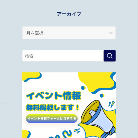
アーカイブ
ア
ー
カ
イ
ブ