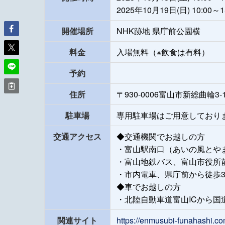
2025年10月19日(日) 10:00～1
開催場所
NHK跡地 県庁前公園横
料金
入場無料（※飲食は有料）
予約
住所
〒930-0006富山市新総曲輪3-
駐車場
専用駐車場はご用意しており
交通アクセス
◆交通機関でお越しの方
・富山駅南口（あいの風とやま
・富山地鉄バス、富山市役所
・市内電車、県庁前から徒歩
◆車でお越しの方
・北陸自動車道富山ICから国道
関連サイト
https://enmusubi-funahashi.c