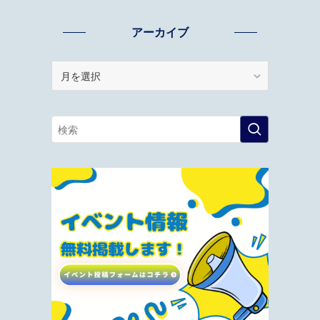
アーカイブ
ア
ー
カ
イ
ブ