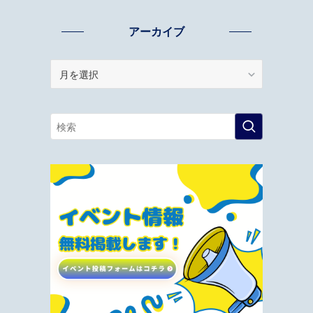
アーカイブ
ア
ー
カ
イ
ブ