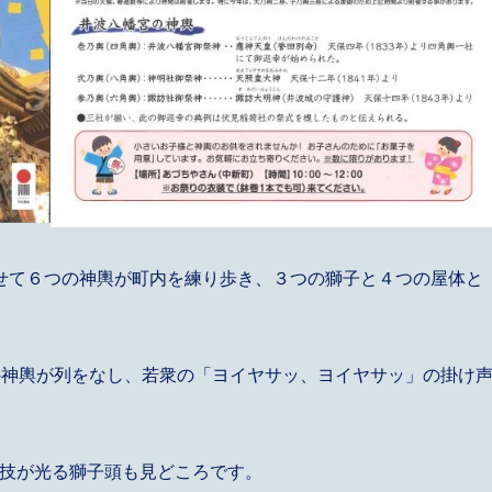
せて６つの神輿が町内を練り歩き、３つの獅子と４つの屋体と
の神輿が列をなし、若衆の「ヨイヤサッ、ヨイヤサッ」の掛け
の技が光る獅子頭も見どころです。