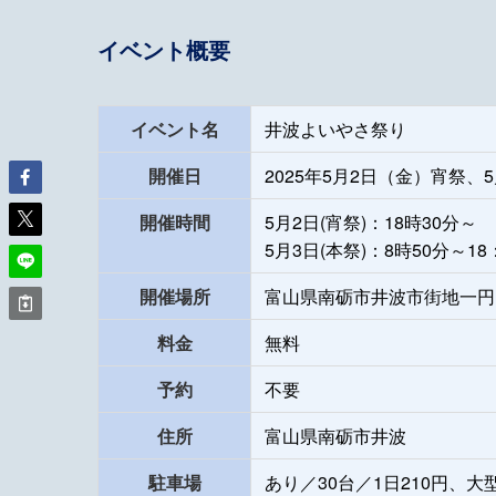
イベント概要
イベント名
井波よいやさ祭り
開催日
2025年5月2日（金）宵祭、
開催時間
5月2日(宵祭)：18時30分～
5月3日(本祭)：8時50分～18
開催場所
富山県南砺市井波市街地一円
料金
無料
予約
不要
住所
富山県南砺市井波
駐車場
あり／30台／1日210円、大型