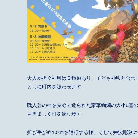
大人が担ぐ神輿は３種類あり、子ども神輿と合わ
ともに町内を賑わせます。
職人芸の粋を集めて造られた豪華絢爛の大小6基
も勇ましく町を練り歩く。
担ぎ手が約10kmを巡行する様、そして井波彫刻