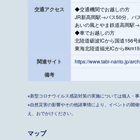
交通アクセス
◆交通機関でお越しの方
JR新高岡駅→バス50分、バ
あいの風とやま鉄道高岡駅→
◆車でお越しの方
北陸道砺波ICから国道156号経
東海北陸道福光ICから8km1
関連サイト
https://www.tabi-nanto.jp/arc
備考
※新型コロナウイルス感染対策の実施については個人・
※自然災害の影響やその他諸事情により、イベントの開
え、おでかけください。
マップ