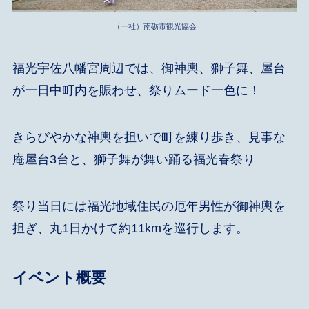
（一社）南砺市観光協会
福光宇佐八幡宮周辺では、御神輿、獅子舞、屋台
が一日中町内を賑わせ、祭りムード一色に！
きらびやかな神輿を担いで町を練り歩き、見事な
庵屋台3台と、獅子舞が舞い踊る福光春祭り
祭り当日には福光地域住民の厄年男性が御神輿を
担ぎ、丸1日かけて約11kmを巡行します。
イベント概要