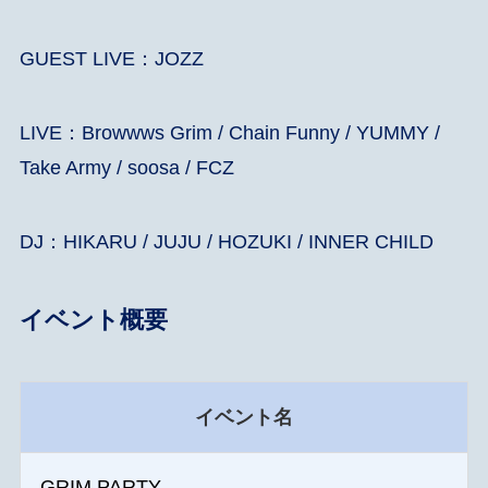
GUEST LIVE：JOZZ
LIVE：Browwws Grim / Chain Funny / YUMMY /
Take Army / soosa / FCZ
DJ：HIKARU / JUJU / HOZUKI / INNER CHILD
イベント概要
イベント名
GRIM PARTY