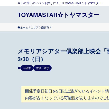
今日の富山のイベント探しに！ | TOYAMASTAR☆トヤマスター
TOYAMASTAR☆トヤマスター
ホーム
エリア
南砺市
メモリアシアター倶楽部上映会
3/30（日）
南砺市
体験・遊び
開催予定日初日を2日以上過ぎているイベント
内容が古くなっている可能性がありますのでご