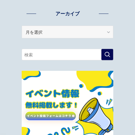
アーカイブ
ア
ー
カ
イ
ブ