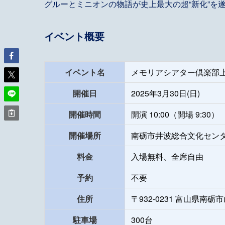
グルーとミニオンの物語が史上最大の超“新化”を
イベント概要
イベント名
メモリアシアター倶楽部
開催日
2025年3月30日(日)
開催時間
開演 10:00（開場 9:30）
開催場所
南砺市井波総合文化センタ
料金
入場無料、全席自由
予約
不要
住所
〒932-0231 富山県南
駐車場
300台