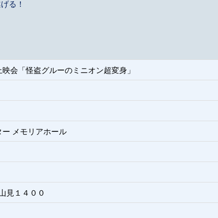
遂げる！
上映会「怪盗グルーのミニオン超変身」
ー メモリアホール
砺市山見１４００