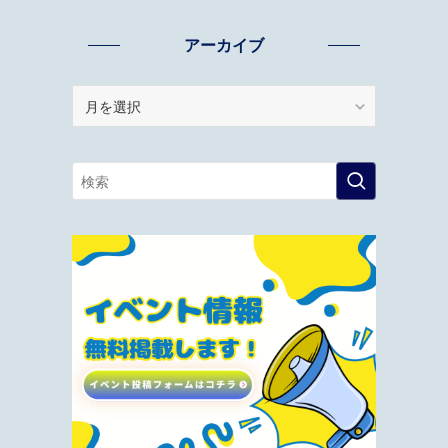
アーカイブ
ア
ー
カ
イ
ブ