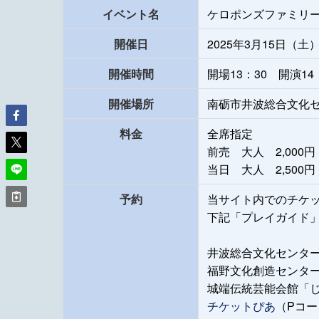
イベント名
ケロポンズファミリー
開催日
2025年3月15日（
開催時間
開場13：30 開演14
開催場所
南砺市井波総合文化セ
料金
全席指定
前売 大人 2,000円
当日 大人 2,500円
予約
当サイト内でのチケ
下記「プレイガイド
井波総合文化センタ
福野文化創造センタ
城端伝統芸能会館「
チケットぴあ
（Pコー