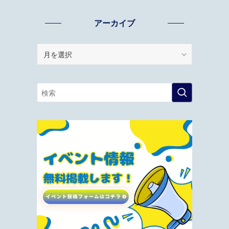
アーカイブ
ア
ー
カ
イ
ブ