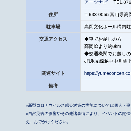
アーツナビ
TEL.076-
住所
〒933-0055 富山
駐車場
高岡文化ホール構内駐
交通アクセス
◆車でお越しの方
高岡ICより約6km
◆交通機関でお越しの
JR氷見線越中中川駅
関連サイト
https://yumeconcert.c
備考
※新型コロナウイルス感染対策の実施については個人・
※自然災害の影響やその他諸事情により、イベントの開
え、おでかけください。