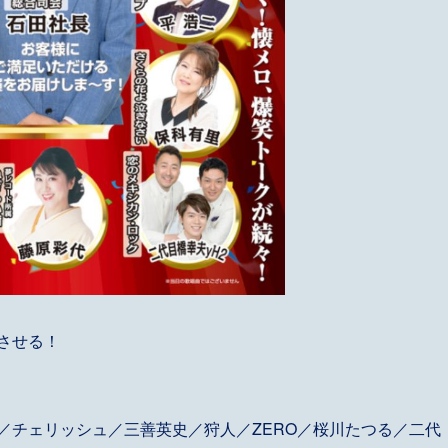
させる！
／チェリッシュ／三善英史／狩人／ZERO／桜川たつる／二代