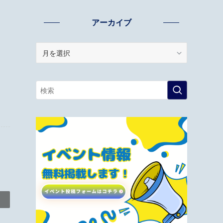
アーカイブ
ア
ー
カ
イ
ブ