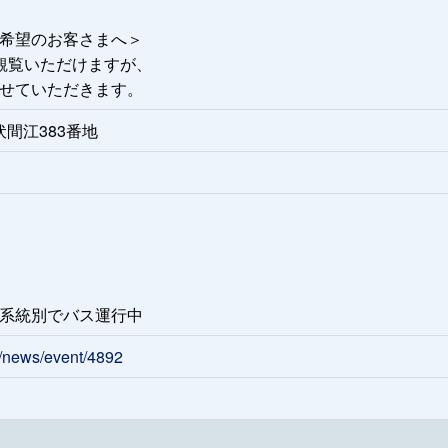
希望のお客さまへ＞
観覧いただけますが、
せていただきます。
伏間江383番地
系統別でバス運行中
m/news/event/4892