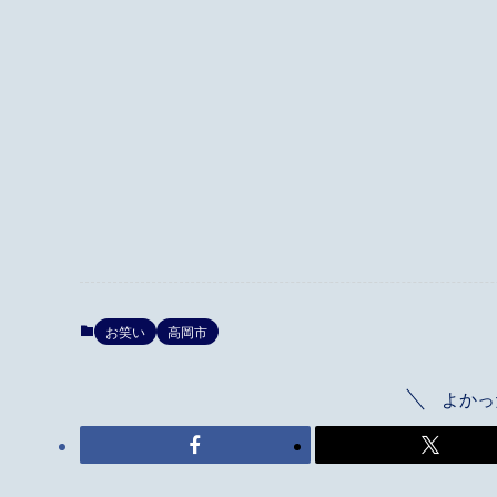
お笑い
高岡市
よかっ