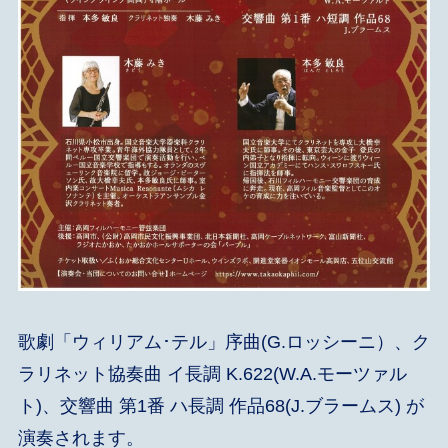
歌劇「ウィリアム･テル」序曲(G.ロッシーニ）、ク
ラリネット協奏曲 イ長調 K.622(W.A.モーツァル
ト)、交響曲 第1番 ハ長調 作品68(J.ブラームス) が
演奏されます。