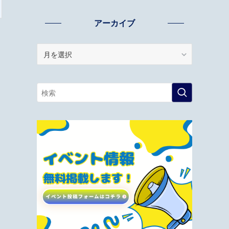
アーカイブ
ア
ー
カ
イ
ブ