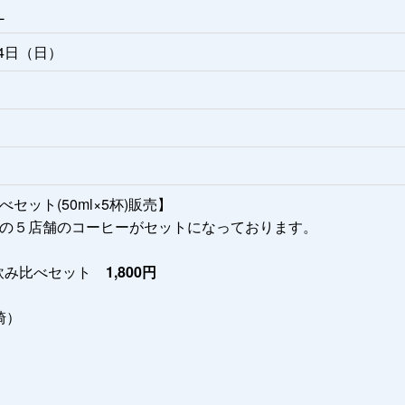
L
24日（日）
ット(50ml×5杯)販売】
の５店舗のコーヒーがセットになっております。
舗の飲み比べセット
1,800円
崎）
）