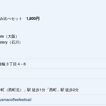
飲み比べセット
1,800円
colate（大阪）
Roastery（石川）
総曲輪３丁目４−８
町（西町北）」駅 徒歩1分「西町」駅 徒歩2分
yamacoffeefestival/