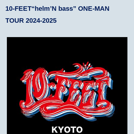
10-FEET“helm’N bass” ONE-MAN
TOUR 2024-2025