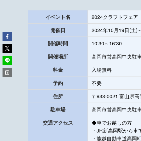
イベント名
2024クラフトフェ
開催日
2024年10月19日(土)
開催時間
10:30～16:30
開催場所
高岡市営高岡中央駐車場
料金
入場無料
予約
不要
住所
〒933-0021 富山
駐車場
高岡市営高岡中央駐車
交通アクセス
◆車でお越しの方
・JR新高岡駅から車
・能越自動車道高岡I