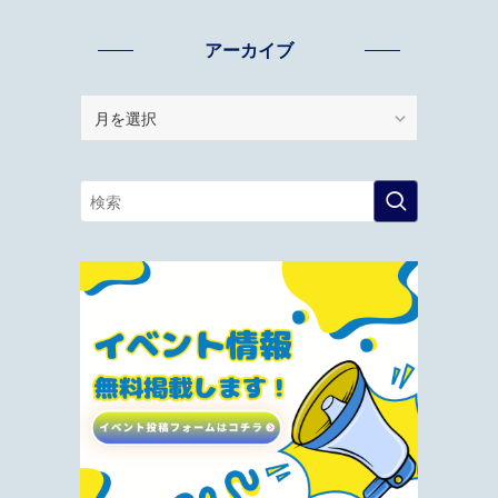
アーカイブ
ア
ー
カ
イ
ブ