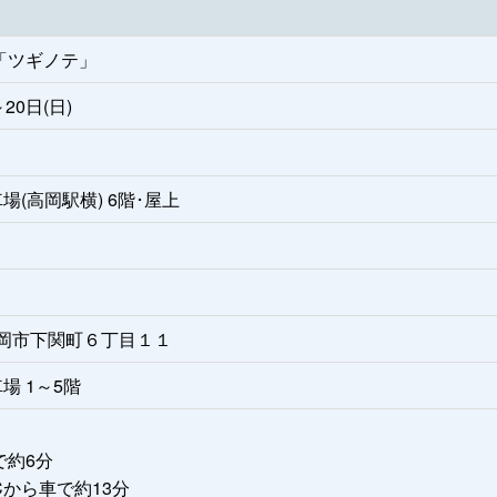
ア「ツギノテ」
～20日(日)
(高岡駅横) 6階･屋上
県高岡市下関町６丁目１１
場 1～5階
で約6分
Cから車で約13分