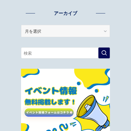
アーカイブ
ア
ー
カ
イ
ブ