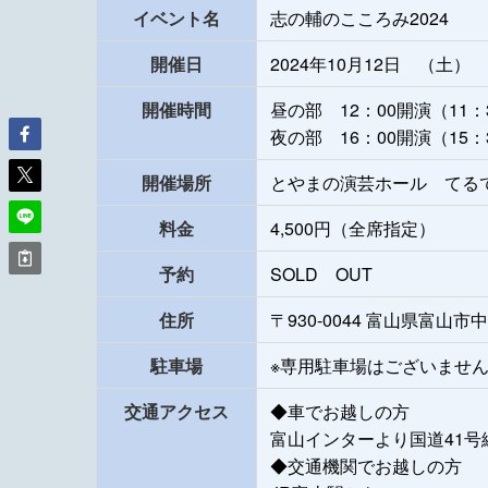
イベント名
志の輔のこころみ2024
開催日
2024年10月12日 （土）
開催時間
昼の部 12：00開演（11：
夜の部 16：00開演（15：
開催場所
とやまの演芸ホール てる
料金
4,500円（全席指定）
予約
SOLD OUT
住所
〒930-0044 富山県富山市
駐車場
※専用駐車場はございませ
交通アクセス
◆車でお越しの方
富山インターより国道41号
◆交通機関でお越しの方