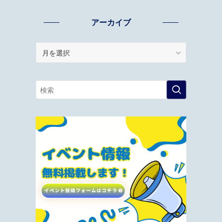
アーカイブ
ア
ー
カ
イ
ブ