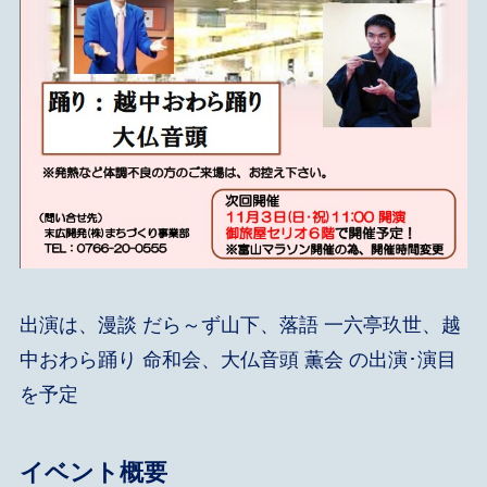
出演は、漫談 だら～ず山下、落語 一六亭玖世、越
中おわら踊り 命和会、大仏音頭 薫会 の出演･演目
を予定
イベント概要