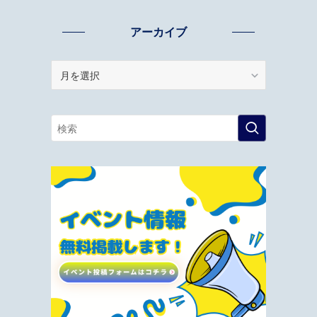
アーカイブ
ア
ー
カ
イ
ブ