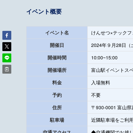
イベント概要
イベント名
けんせつ×テックフ
開催日
2024年９月28日（
開催時間
10:00~15:00
開催場所
富山駅イベントス
料金
入場無料
予約
不要
住所
〒930-0001 富
駐車場
近隣駐車場をご利
交通アクセス
◆交通機関でお越