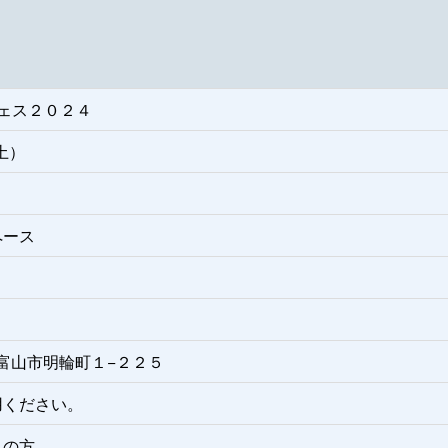
ェス２０２４
土）
ペース
山県富山市明輪町１−２２５
用ください。
しの方