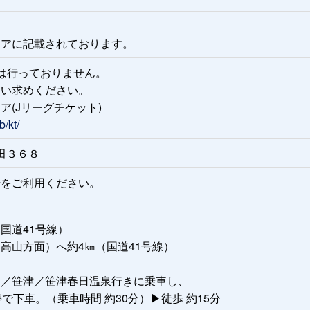
。
トアに記載されております。
は行っておりません。
買い求めください。
(Jリーグチケット)
b/kt/
中田３６８
場をご利用ください。
国道41号線）
高山方面）へ約4㎞（国道41号線）
谷／笹津／笹津春日温泉行きに乗車し、
で下車。（乗車時間 約30分）▶徒歩 約15分