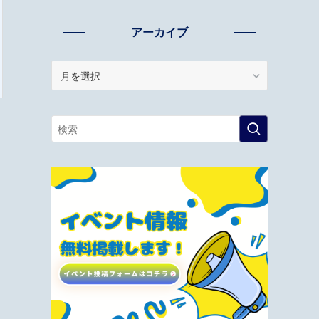
アーカイブ
ア
ー
カ
イ
ブ