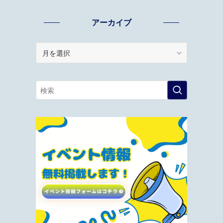
アーカイブ
ア
ー
カ
イ
ブ