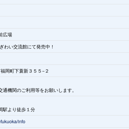
前広場
にぎわい交流館にて発売中！
高岡市福岡町下蓑新３５５−２
交通機関のご利用等をお願いします。
岡駅より徒歩１分
efukuoka/info