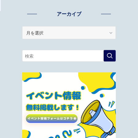
アーカイブ
ア
ー
カ
イ
ブ