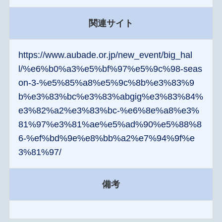
関連サイト
https://www.aubade.or.jp/new_event/big_hal
l/%e6%b0%a3%e5%bf%97%e5%9c%98-seas
on-3-%e5%85%a8%e5%9c%8b%e3%83%9
b%e3%83%bc%e3%83%abgig%e3%83%84%
e3%82%a2%e3%83%bc-%e6%8e%a8%e3%
81%97%e3%81%ae%e5%ad%90%e5%88%8
6-%ef%bd%9e%e8%bb%a2%e7%94%9f%e
3%81%97/
備考