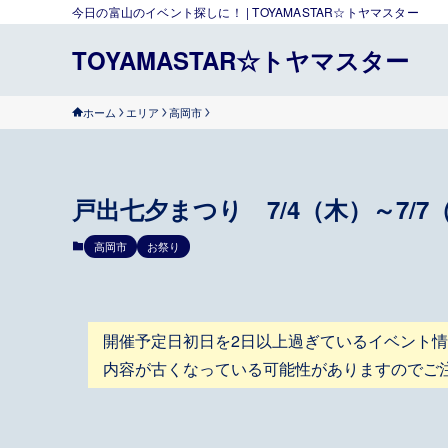
今日の富山のイベント探しに！ | TOYAMASTAR☆トヤマスター
TOYAMASTAR☆トヤマスター
ホーム
エリア
高岡市
戸出七夕まつり 7/4（木）～7/7
高岡市
お祭り
開催予定日初日を2日以上過ぎているイベント
内容が古くなっている可能性がありますのでご