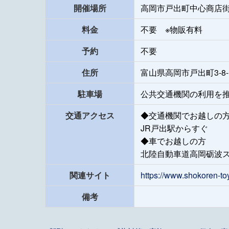
開催場所
高岡市戸出町中心商店
料金
不要 ※物販有料
予約
不要
住所
富山県高岡市戸出町3-8-
駐車場
公共交通機関の利用を
交通アクセス
◆交通機関でお越しの
JR戸出駅からすぐ
◆車でお越しの方
北陸自動車道高岡砺波ス
関連サイト
https://www.shokoren-to
備考