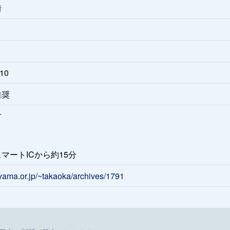
街
10
推奨
方
マートICから約15分
yama.or.jp/~takaoka/archives/1791