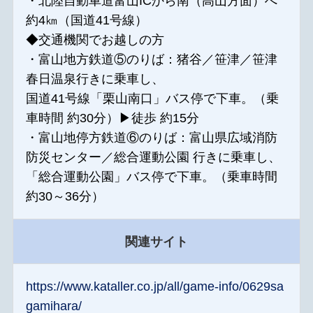
・北陸自動車道富山ICから南（高山方面）へ
約4㎞（国道41号線）
◆交通機関でお越しの方
・富山地方鉄道⑤のりば：猪谷／笹津／笹津
春日温泉行きに乗車し、
国道41号線「栗山南口」バス停で下車。（乗
車時間 約30分）▶徒歩 約15分
・富山地停方鉄道⑥のりば：富山県広域消防
防災センター／総合運動公園 行きに乗車し、
「総合運動公園」バス停で下車。（乗車時間
約30～36分）
関連サイト
https://www.kataller.co.jp/all/game-info/0629sa
gamihara/