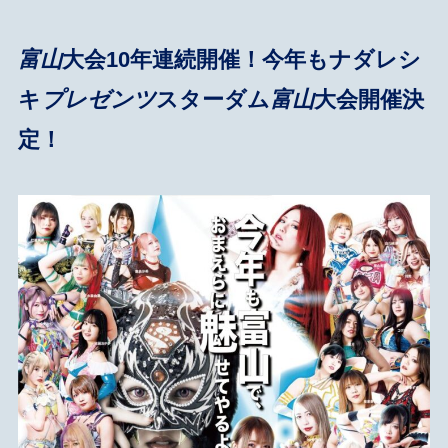
富山
大会10年連続開催！今年もナダレシ
キ
プレゼンツ
スターダム
富山
大会開催決
定！