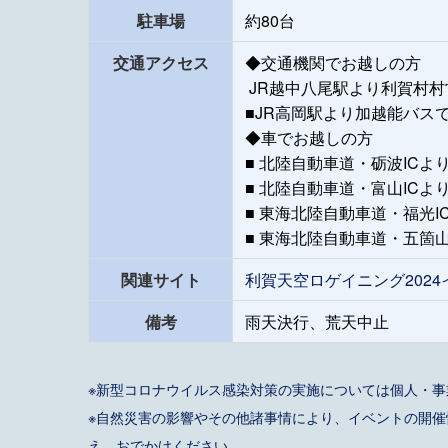
駐車場
約80台
交通アクセス
◆交通機関でお越しの方
JR越中八尾駅より利賀村村
■JR高岡駅より加越能バス
◆車でお越しの方
■ 北陸自動車道・砺波ICよ
■ 北陸自動車道・富山ICよ
■ 東海北陸自動車道・福光I
■ 東海北陸自動車道・五箇山
関連サイト
利賀天空ロゲイニング202
備考
雨天決行、荒天中止
※新型コロナウイルス感染対策の実施については個人・
※自然災害の影響やその他諸事情により、イベントの開
え、おでかけください。