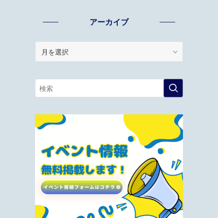
アーカイブ
ア
ー
カ
イ
ブ