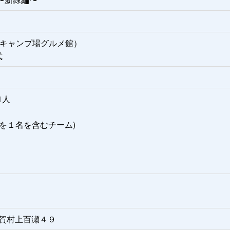
国際キャンプ場グルメ館）
式
1人
下を１名を含むチーム)
市利賀村上百瀬４９